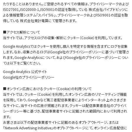
たりすることはありません。ご登録されるすべての情報は、プライバシーマークおよび
ISO27001,ISO20000-1,ISO9001の認証を取得している
株式会社パイプドビッツ
に
よる
情報管理システム「スパイラル」
、プライバシーマークおよびISO9001の認証を取
得している
株式会社東計電算
にて管理されます。
■アクセス解析について
当サイトでは、アクセスログの収集・解析にクッキー（Cookie）を利用しています。
Google Analyticsではクッキーを使用し個人を特定する情報を含まずにログを収集
します。なお、収集されるログはGoogle社のプライバシーポリシーに基づいて管理さ
れます。Google Analyticsについて、およびGoogle社のプライバシーポリシーについ
ては以下をご覧ください。
Google Analytics 公式サイト
Google社のプライバシーポリシー
■オンライン広告におけるクッキー（Cookie）の利用ついて
当サイトでは、クッキー（Cookie）を利用したオンライン広告のリマーケティング機能
を採用しており、Googleなど第三者配信事業者によりインターネット上のさまざま
なサイトに、当サイトの広告が掲載されます。クッキーは配信事業者各社のプライバ
シーポリシー等に基づき、配信事業者サイトに記載された範囲内において利用され
ます。
お客さまは以下の配信事業者サイトに記載のあるオプトアウトページ、または
「Network Advertising Initiative」のオプトアウトページにて、オンライン広告配信に