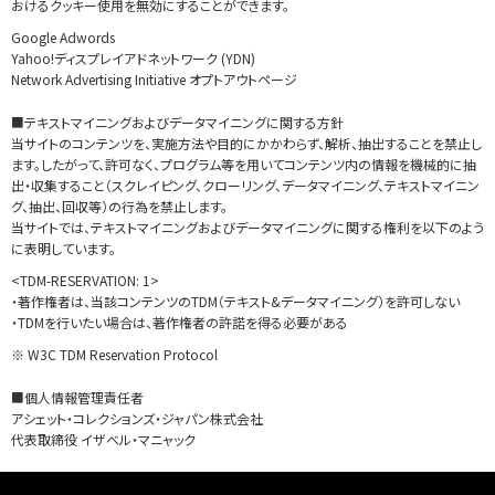
おけるクッキー使用を無効にすることができます。
Google Adwords
Yahoo!ディスプレイアドネットワーク (YDN)
Network Advertising Initiative オプトアウトページ
■テキストマイニングおよびデータマイニングに関する方針
当サイトのコンテンツを、実施方法や目的にかかわらず、解析、抽出することを禁止し
ます。したがって、許可なく、プログラム等を用いてコンテンツ内の情報を機械的に抽
出・収集すること（スクレイピング、クローリング、データマイニング、テキストマイニン
グ、抽出、回収等）の行為を禁止します。
当サイトでは、テキストマイニングおよびデータマイニングに関する権利を以下のよう
に表明しています。
<TDM-RESERVATION: 1>
・著作権者は、当該コンテンツのTDM（テキスト&データマイニング）を許可しない
・TDMを行いたい場合は、著作権者の許諾を得る必要がある
※
W3C TDM Reservation Protocol
■個人情報管理責任者
アシェット・コレクションズ・ジャパン株式会社
代表取締役 イザベル・マニャック