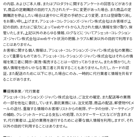
の内容、およびご本人様、またはプロダクトに関するアンケートの回答などがありま
す。商品の定期購読の目的で入力されたデータに変更があった場合、また商品の定
期購読を停止したい場合は速やかに所定の手続きにより変更、または登録取り消し
をお願い申し上げます。アシェット・コレクションズ・ジャパン株式会社はお客様が上
記の目的、またはご協力によってwebサイトから入力された個人情報を受け取り、保
管いたします。上記以外のあらゆる情報、ログなどについてアシェット・コレクション
ズ・ジャパン株式会社はwebサイト状況の把握、トラブル解決以外の目的で利用する
ことはありません。
お客様に関する個人情報は、アシェット・コレクションズ・ジャパン株式会社の業務に
とって重要なものであり、アシェット・コレクションズ・ジャパン株式会社はそれらの情
報を第三者に開示・漏洩・販売することは一切行っておりません。またお預かりした
個人情報を他のいかなる第三者と共有することもありません。ただし、カードの認
証、また配送のために以下に示した場合にのみ、一時的に代行業者と情報を共有す
ることがあります。
■提携事業／代行業者
アシェット・コレクションズ・ジャパン株式会社は、ご注文の確定、また配送等の業務
の一部を他社に委託しています。委託業務には、注文処理、商品の配送、郵便物やEメ
ールの送付、重複する情報のお客様リストからの削除、データの分析、マーケティング
の補助、クレジットカードによる支払いの処理、カスタマーサービスなどが含まれま
す。代行業者は、上記の業務を遂行するために必要な個人情報を利用しますが、それ
以外の目的で利用することはありません。