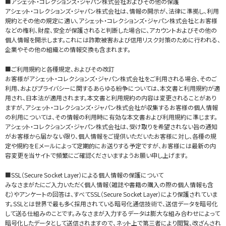
■アシェット・コレクションズ・ジャパン株式会社およびその他の保護
アシェット・コレクションズ・ジャパン株式会社は、情報の開示が、法律に準拠し、利用
規約とその他の規定に適い、アシェット・コレクションズ・ジャパン株式会社とお客様
などの権利、財産、安全が保護されると判断した場合に、アカウントおよびその他の
個人情報を開示します。これには詐欺被害および信用リスク対策のために行われる、
企業やその他の組織との情報交換も含まれます。
■ご利用規約と各種規定、およびその改訂
お客様がアシェット・コレクションズ・ジャパン株式会社をご利用される場合、そのご
利用、およびプライバシーに関するあらゆる紛争については、本文書と利用規約が適
用され、日本法が適用されます。本文書と利用規約の内容は変更されることがあり
ますが、アシェット・コレクションズ・ジャパン株式会社が収集するお客様の個人情報
の利用については、その情報の利用時に有効な本文書および利用規約に準じます。
アシェット・コレクションズ・ジャパン株式会社は、受け取りを希望されない旨の通知
がお客様から届かない限り、個人情報をご提供いただいたお客様に対し、各種の規
定や規約をＥメールによって定期的にお送りする予定ですが、お客様には最新の内
容変更を当サイトで頻繁にご確認くださいますようお願い申し上げます。
■SSL（Secure Socket Layer）による個人情報の保護について
みなさまがたにご入力いただく個人情報（雑誌や書籍の購入の際の個人情報も含
む）やアンケートの回答は、すべてSSL（Secure Socket Layer）により保護されていま
す。SSLとは世界で最も多く採用されている暗号化通信技術で、送信データを暗号化
して送る仕組みのことです。みなさまが入力するデータは膨大な組み合わせによって
暗号化したデータとして送信されますので、ネット上で第三者により閲覧、改ざんされ