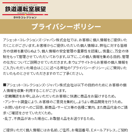
アシェット・コレクションズ・ジャパン株式会社では、お客様に個人情報をご提供いた
だくことがございます。お客様からご提供いただいた個人情報は、弊社に対する皆様
方の信頼を裏切らぬよう、個人情報の安全管理の重要性を認識し、慎重に、万全の体
制をもって管理させていただいております。以下に、この個人情報を集める目的、管理
の仕方についてご説明させていただきます。本ウェブサイトからお客様の個人情報を
ご入力いただいた場合はここに述べる弊社の「プライバシーポリシー」にご賛同いた
だいたものとさせていただきますのでご了承ください。
■アシェット・コレクションズ・ジャパン株式会社は以下の目的のためにお客様の個
人情報を収集・利用することがございます。
・定期購読をお申し込みいただいたお客様に快適に商品をお届けするため。
・アンケート調査により、お客様のご意見を集約し、よりよい商品開発を行うため。
・お問い合わせへのご回答、新商品・サービス等の各種ご案内、また商品代金のご請
求・ご確認をさせていただくため。
・乱丁、不良品があった場合に、お取替え品をお送りするため。
ご提供いただく個人情報にはお名前、ご住所、お電話番号、Ｅメールアドレス、ご契約