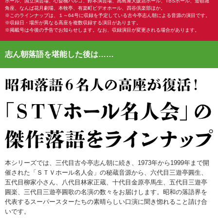
ホール、国立演芸場、心斎橋パルコ、鈴本演芸場、高島屋大阪店ホール、TBSホール、道頓堀
角座、なんば花月劇場、本牧亭、有楽町ビデオホール、四谷倶楽部ほか。
※このラインナップは、１～64号に収録を予定している古今亭志ん朝による音源の演目です。
※収録日・場所が異なる高座を複数収録する演目があります。
※掲載号は今後の予告でお知らせします。なお、収録演目が変更される場合があります。
志ん朝落語を堪能した後は……
本シリーズでは、三代目古今亭志ん朝に続き、1973年から1999年まで開
催された「ＳＴＶホール名人会」の秘蔵音源から、六代目三遊亭圓生、
五代目柳家小さん、八代目林家正蔵、十代目金原亭馬生、五代目三遊亭
圓楽、三代目三遊亭圓歌の名演の数々をお届けします。昭和の落語界を
代表するスーパースターたちの素晴らしい口演に聞き惚れること請け合
いです。