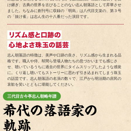
け継ぎ、古典の世界を古びることのない志ん朝落語として昇華させ
ました。ちなみに創刊号に収録の「明烏」は八代目文楽の、第３号
の「抜け雀」は志ん生の十八番だった演目です。
志ん朝落語の特徴は、美声や口跡の良さ、リズム感から生まれる品
格です。職人や侍、幇間ら登場人物たちの息づかいまでも感じさ
せ、聴いているうちに過去の世界にタイムスリップしたような感覚
に。くり返し聴いてもストーリーに思わず引き込まれてしまう珠玉
の話芸です。志ん朝落語の名演の数々で、江戸から明治期の庶民の
哀歓を笑いとともに堪能してください。
三代目古今亭志ん朝略年譜