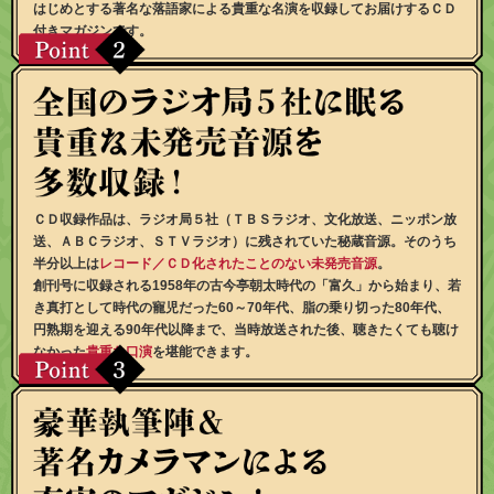
はじめとする著名な落語家による貴重な名演を収録してお届けするＣＤ
付きマガジンです。
ＣＤ収録作品は、ラジオ局５社（ＴＢＳラジオ、文化放送、ニッポン放
送、ＡＢＣラジオ、ＳＴＶラジオ）に残されていた秘蔵音源。そのうち
半分以上は
レコード／ＣＤ化されたことのない未発売音源
。
創刊号に収録される1958年の古今亭朝太時代の「富久」から始まり、若
き真打として時代の寵児だった60～70年代、脂の乗り切った80年代、
円熟期を迎える90年代以降まで、当時放送された後、聴きたくても聴け
なかった
貴重な口演
を堪能できます。