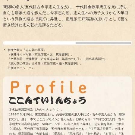
“昭和の名人”五代目古今亭志ん生を父に、十代目金原亭馬生を兄に持ち、
自らも噺家の道を歩んだ古今亭志ん朝。志ん生への弟子入りから５年目
という異例の速さで真打に昇進し、正統派江戸落語の担い手として芸を
磨き続けた志ん朝の足跡をたどる。
＊
参考文献＝『志ん朝の高座』
（横井洋司＝写真・京須偕充＝文 筑摩書房）、
『文藝別冊 増補新版 古今亭志ん朝 落語の申し子』（河出書房新社）、
『志ん朝の落語』全６巻（京須偕充＝編・筑摩書房）、
日刊スポーツ・コム
本名は美濃部強次（みのべ きょうじ）。
1938年３月10日、東京都生まれ。高校卒業後の浪人中に父・古今亭志ん生から「噺家
になれ。扇子一本でどこだってメシが食えらあ」と勧められ、57年に父に入門、古今
亭朝太で初高座を踏む。59年に二ツ目、62年に真打に昇進し、志ん朝を襲名。七代目
立川談志、五代目三遊亭圓楽、五代目春風亭柳朝とともに「江戸落語四天王」と呼ば
れる。得意演目は「火焔太鼓」「愛宕山」「三枚起請」「文七元結」「お直し」「強