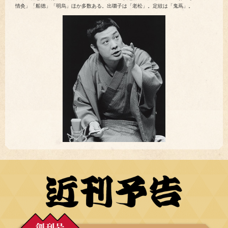
情灸」「船徳」「明烏」ほか多数ある。出囃子は「老松」。定紋は「鬼蔦」。