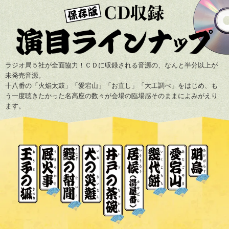
ラジオ局５社が全面協力！ＣＤに収録される音源の、なんと半分以上が
未発売音源。
十八番の「火焔太鼓」「愛宕山」「お直し」「大工調べ」をはじめ、も
う一度聴きたかった名高座の数々が会場の臨場感そのままによみがえり
ます。