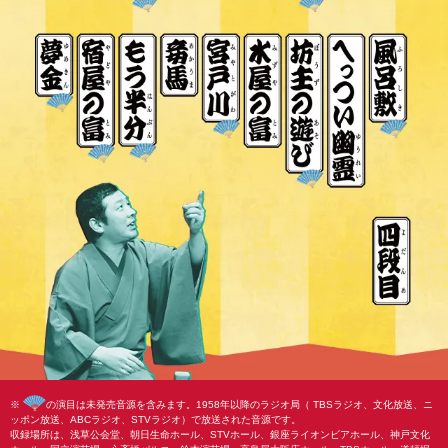
※
の演目は未発売音源を含みます。1958年以降のラジオ局（ TBSラジオ、文化放送、ニ
ッポン放送、ABCラジオ、STVラジオ）で放送された音源です。
収録場所は、浅草公会堂、朝日生命ホール、STVホール、銀座ライオンビアホール、神戸文化