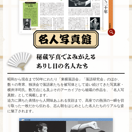
昭和から現在まで50年にわたり「東横落語会」「落語研究会」のほか、
数々の寄席、独演会で落語家たちを被写体として追い続けてきた写真家・
横井洋司氏。数万点にも及ぶそのアーカイブから秘蔵の作品を、「名人写
真館」として掲載します。
迫力に満ちた表情から人間味あふれる笑顔まで、高座での熱演の一瞬を切
り取った一枚だから伝わる、志ん朝をはじめとした名人たちのリアルな姿
に魅了されます。