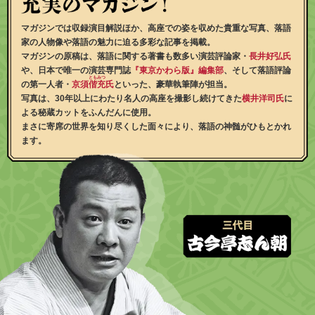
マガジンでは収録演目解説ほか、高座での姿を収めた貴重な写真、落語
家の人物像や落語の魅力に迫る多彩な記事を掲載。
マガジンの原稿は、落語に関する著書も数多い演芸評論家・
長井好弘氏
や、日本で唯一の演芸専門誌
『東京かわら版』編集部
、そして落語評論
ともみつ
の第一人者・
京須
偕充
氏
といった、豪華執筆陣が担当。
写真は、30年以上にわたり名人の高座を撮影し続けてきた
横井洋司氏
に
よる秘蔵カットをふんだんに使用。
まさに寄席の世界を知り尽くした面々により、落語の神髄がひもとかれ
ます。