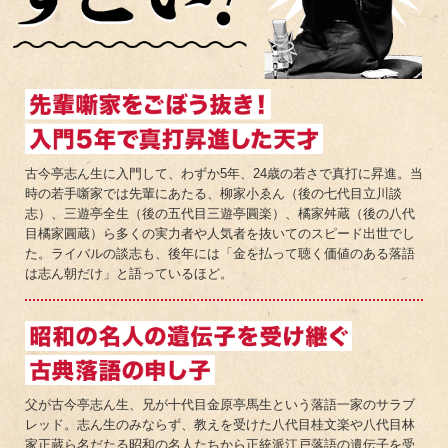
古今亭志ん生に入門して、わずか5年、24歳の若さで真打に昇進。当
時の若手噺家では先輩にあたる、柳家小ゑん（後の七代目立川談
志）、三遊亭全生（後の五代目三遊亭圓楽）、橘家舛蔵（後の八代
目橘家圓蔵）ら多くの実力者や人気者を抜いてのスピード出世でし
た。ライバルの談志も、後年には「金を払って聴く価値のある落語
は志ん朝だけ」と語っているほど。
父が古今亭志ん生、兄が十代目金原亭馬生という落語一家のサラブ
レッド。志ん生のみならず、教えを受けた八代目桂文楽や八代目林
家正蔵ら名だたる昭和の名人たちから正統派江戸落語の遺伝子を受