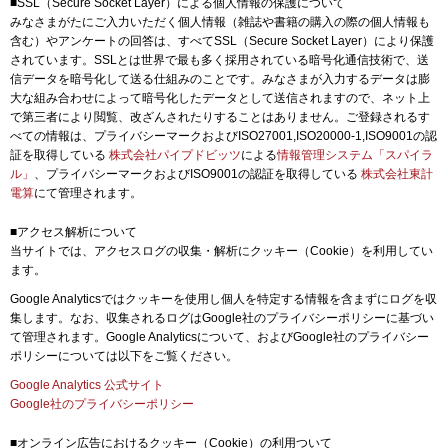
■SSL（Secure Socket Layer）による個人情報の保護について
みなさまがたにご入力いただく個人情報（雑誌や書籍の購入の際の個人情報も
含む）やアンケートの回答は、すべてSSL（Secure Socket Layer）により保護
されています。SSLとは世界で最も多く採用されている暗号化通信技術で、送
信データを暗号化して送る仕組みのことです。みなさまが入力するデータは膨
大な組み合わせによって暗号化したデータとして送信されますので、ネット上
で第三者により閲覧、改ざんされたりすることはありません。ご登録されるす
べての情報は、プライバシーマークおよびISO27001,ISO20000-1,ISO9001の認
証を取得している
株式会社パイプドビッツ
による
情報管理システム「スパイラ
ル」
、プライバシーマークおよびISO9001の認証を取得している
株式会社東計
電算
にて管理されます。
■アクセス解析について
当サイトでは、アクセスログの収集・解析にクッキー（Cookie）を利用してい
ます。
Google Analyticsではクッキーを使用し個人を特定する情報を含まずにログを収
集します。なお、収集されるログはGoogle社のプライバシーポリシーに基づい
て管理されます。Google Analyticsについて、およびGoogle社のプライバシー
ポリシーについては以下をご覧ください。
Google Analytics 公式サイト
Google社のプライバシーポリシー
■オンライン広告におけるクッキー（Cookie）の利用ついて