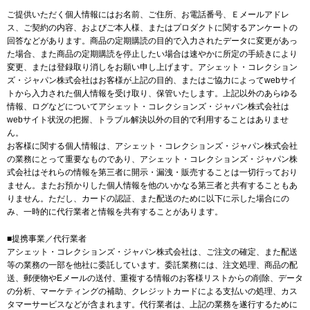
ご提供いただく個人情報にはお名前、ご住所、お電話番号、Ｅメールアドレ
ス、ご契約の内容、およびご本人様、またはプロダクトに関するアンケートの
回答などがあります。商品の定期購読の目的で入力されたデータに変更があっ
た場合、また商品の定期購読を停止したい場合は速やかに所定の手続きにより
変更、または登録取り消しをお願い申し上げます。アシェット・コレクション
ズ・ジャパン株式会社はお客様が上記の目的、またはご協力によってwebサイ
トから入力された個人情報を受け取り、保管いたします。上記以外のあらゆる
情報、ログなどについてアシェット・コレクションズ・ジャパン株式会社は
webサイト状況の把握、トラブル解決以外の目的で利用することはありませ
ん。
お客様に関する個人情報は、アシェット・コレクションズ・ジャパン株式会社
の業務にとって重要なものであり、アシェット・コレクションズ・ジャパン株
式会社はそれらの情報を第三者に開示・漏洩・販売することは一切行っており
ません。またお預かりした個人情報を他のいかなる第三者と共有することもあ
りません。ただし、カードの認証、また配送のために以下に示した場合にの
み、一時的に代行業者と情報を共有することがあります。
■提携事業／代行業者
アシェット・コレクションズ・ジャパン株式会社は、ご注文の確定、また配送
等の業務の一部を他社に委託しています。委託業務には、注文処理、商品の配
送、郵便物やEメールの送付、重複する情報のお客様リストからの削除、データ
の分析、マーケティングの補助、クレジットカードによる支払いの処理、カス
タマーサービスなどが含まれます。代行業者は、上記の業務を遂行するために