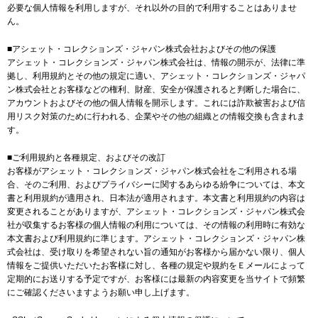
必要な個人情報を利用しますが、それ以外の目的で利用することはありませ
ん。
■アシェット・コレクションズ・ジャパン株式会社およびその他の保護
アシェット・コレクションズ・ジャパン株式会社は、情報の開示が、法律に準
拠し、利用規約とその他の規定に適い、アシェット・コレクションズ・ジャパ
ン株式会社とお客様などの権利、財産、安全が保護されると判断した場合に、
アカウントおよびその他の個人情報を開示します。これには詐欺被害および信
用リスク対策のために行われる、企業やその他の組織との情報交換も含まれま
す。
■ご利用規約と各種規定、およびその改訂
お客様がアシェット・コレクションズ・ジャパン株式会社をご利用される場
合、そのご利用、およびプライバシーに関するあらゆる紛争については、本文
書と利用規約が適用され、日本法が適用されます。本文書と利用規約の内容は
変更されることがありますが、アシェット・コレクションズ・ジャパン株式会
社が収集するお客様の個人情報の利用については、その情報の利用時に有効な
本文書および利用規約に準じます。アシェット・コレクションズ・ジャパン株
式会社は、受け取りを希望されない旨の通知がお客様から届かない限り、個人
情報をご提供いただいたお客様に対し、各種の規定や規約をＥメールによって
定期的にお送りする予定ですが、お客様には最新の内容変更を当サイトで頻繁
にご確認くださいますようお願い申し上げます。